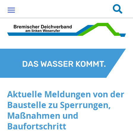
Menu
Aktuelle Meldungen von der
Baustelle zu Sperrungen,
Maßnahmen und
Baufortschritt