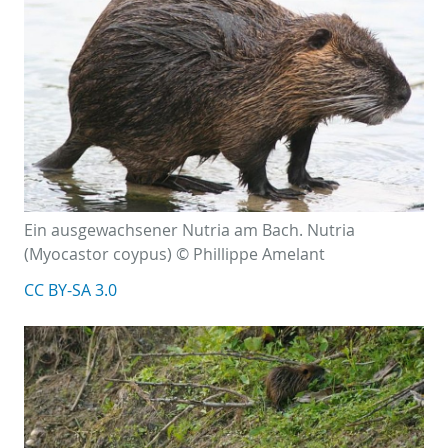
Ein ausgewachsener Nutria am Bach. Nutria
(Myocastor coypus) © Phillippe Amelant
CC BY-SA 3.0