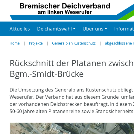
Aktuelles
Deichamtswahl
Über uns
Informa
Home
Projekte
Generalplan Küstenschutz
abgeschlossene P
Rückschnitt der Platanen zwisc
Bgm.-Smidt-Brücke
Die Umsetzung des Generalplans Küstenschutz obliegt 
Weserufer. Der Verband hat aus diesem Grunde umfa
der vorhandenen Deichstrecken beauftragt. In diese
50-60 Jahre alten Platanenreihe sowie Standsicherhei