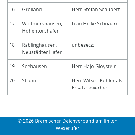
16
Grolland
Herr Stefan Schubert
17
Woltmershausen,
Frau Heike Schnaare
Hohentorshafen
18
Rablinghausen,
unbesetzt
Neustädter Hafen
19
Seehausen
Herr Hajo Gloystein
20
Strom
Herr Wilken Köhler als
Ersatzbewerber
© 2026 Bremischer Deichverband am linken
Weserufer