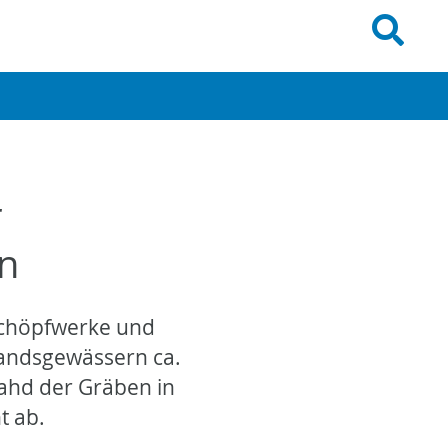
r
en
 Schöpfwerke und
bandsgewässern ca.
ahd der Gräben in
t ab.