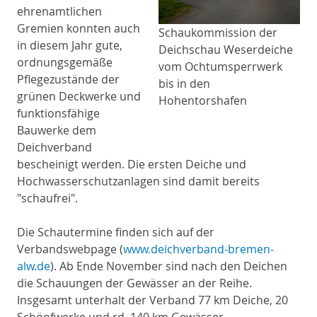
ehrenamtlichen
Gremien konnten auch
Schaukommission der
in diesem Jahr gute,
Deichschau Weserdeiche
ordnungsgemäße
vom Ochtumsperrwerk
Pflegezustände der
bis in den
grünen Deckwerke und
Hohentorshafen
funktionsfähige
Bauwerke dem
Deichverband
bescheinigt werden. Die ersten Deiche und
Hochwasserschutzanlagen sind damit bereits
"schaufrei".
Die Schautermine finden sich auf der
Verbandswebpage (
www.deichverband-bremen-
alw.de
). Ab Ende November sind nach den Deichen
die Schauungen der Gewässer an der Reihe.
Insgesamt unterhalt der Verband 77 km Deiche, 20
Schöpfwerke und rd. 140 km Gewässer.