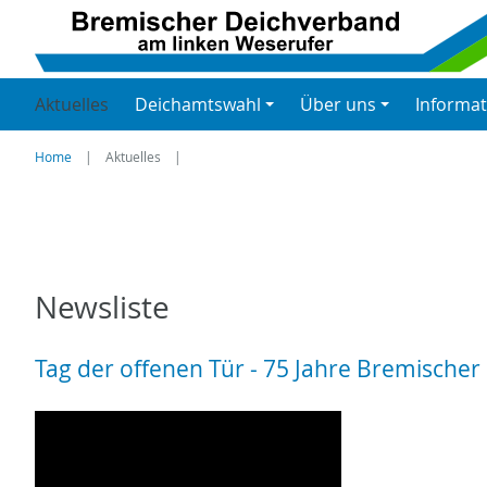
Aktuelles
Deichamtswahl
Über uns
Informa
Home
Aktuelles
Newsliste
Tag der offenen Tür - 75 Jahre Bremische